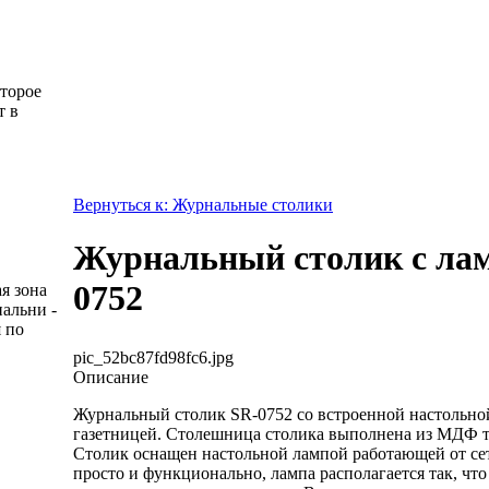
оторое
т в
Вернуться к: Журнальные столики
Журнальный столик с ла
0752
я зона
пальни -
 по
pic_52bc87fd98fc6.jpg
Описание
Журнальный столик SR-0752 со встроенной настольно
газетницей. Столешница столика выполнена из МДФ 
Столик оснащен настольной лампой работающей от сет
просто и функционально, лампа располагается так, что