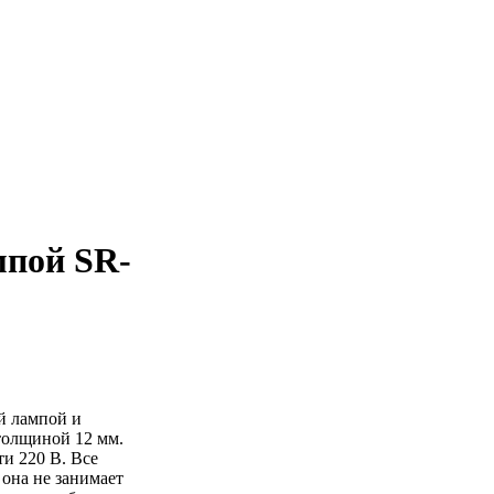
мпой SR-
й лампой и
толщиной 12 мм.
и 220 В. Все
 она не занимает