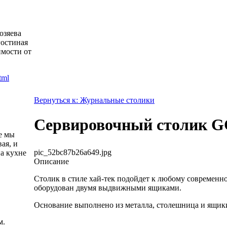
озяева
гостиная
имости от
Вернуться к: Журнальные столики
Сервировочный столик G
е мы
ая, и
pic_52bc87b26a649.jpg
а кухне
Описание
Столик в стиле хай-тек подойдет к любому современно
оборудован двумя выдвижными ящиками.
Основание выполнено из металла, столешница и ящик
м.