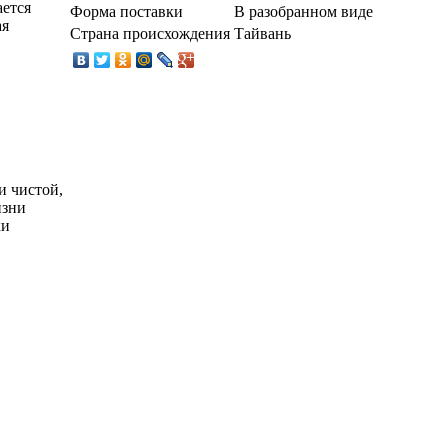
ется
Форма поставки
В разобранном виде
ая
Страна происхождения
Тайвань
и чистой,
изни
ки