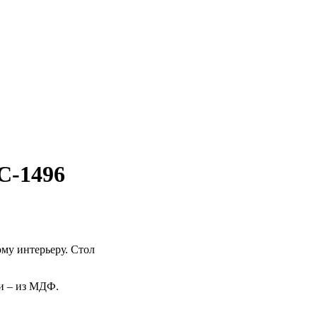
C-1496
му интерьеру. Стол
и – из МДФ.