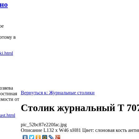
жно
ое
этому в
озяева
Вернуться к: Журнальные столики
гостиная
имости от
Столик журнальный Т 70
pic_52bc87e220fac.jpg
Описание
L132 x W46 xH81 Цвет: слоновая кость анти