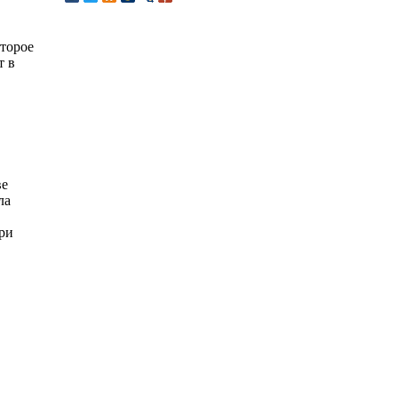
оторое
т в
ве
ла
ри